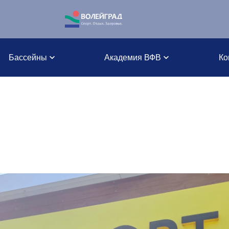
Бассейны
Академия ВФВ
Ко