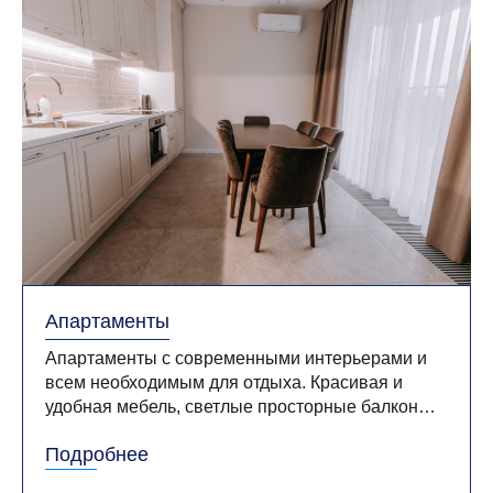
Апартаменты
Апартаменты с современными интерьерами и
всем необходимым для отдыха. Красивая и
удобная мебель, светлые просторные балконы,
посуда и косметические принадлежности,
Подробнее
техника и сплит-системы в каждом номере – всё
продумано до мелочей.