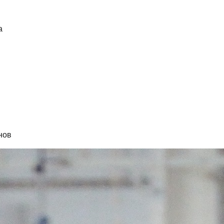
а
нов