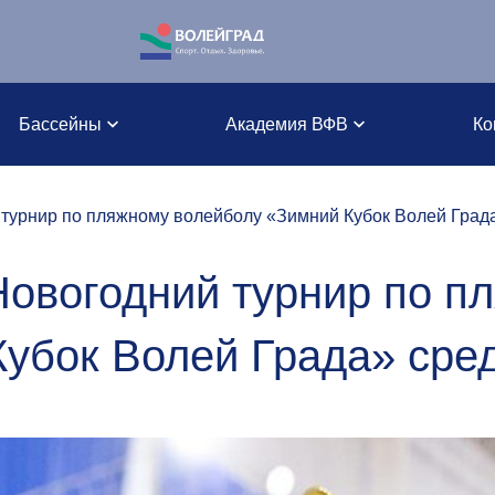
Бассейны
Академия ВФВ
Ко
 турнир по пляжному волейболу «Зимний Кубок Волей Гра
Новогодний турнир по п
Кубок Волей Града» сре