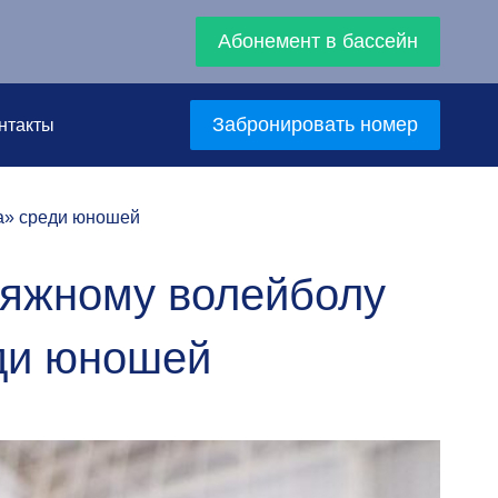
Абонемент в бассейн
Забронировать номер
нтакты
да» среди юношей
ляжному волейболу
ди юношей