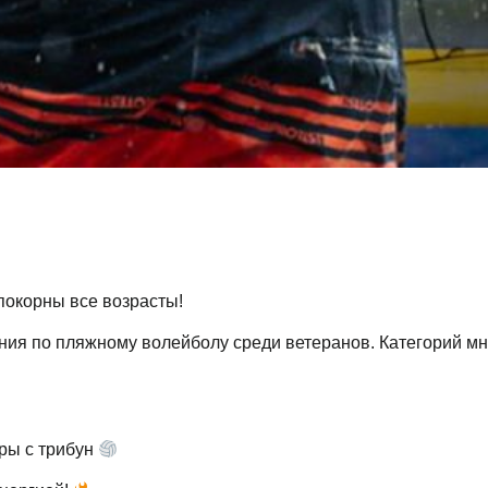
 покорны все возрасты!
ия по пляжному волейболу среди ветеранов. Категорий мн
гры с трибун