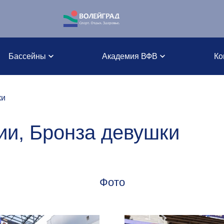
Бассейны
Академия ВФВ
Ко
ки
ии, Бронза девушки
Фото