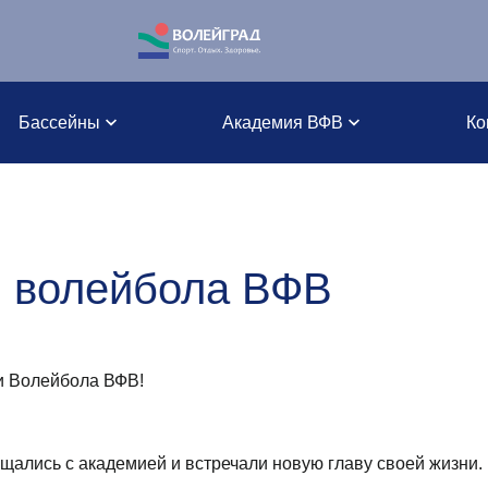
Бассейны
Академия ВФВ
Ко
 волейбола ВФВ
и Волейбола ВФВ!
ались с академией и встречали новую главу своей жизни. 